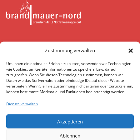
brandmauer-nord GmbH & Co. KG
Zustimmung verwalten
Wendenstraße 375
20537 Hamburg
Um Ihnen ein optimales Erlebnis zu bieten, verwenden wir Technologien
wie Cookies, um Geräteinformationen zu speichern bzw. darauf
zuzugreifen. Wenn Sie diesen Technologien zustimmen, können wir
Daten wie das Surfverhalten oder eindeutige IDs auf dieser Website
Kontakt
verarbeiten. Wenn Sie Ihre Zustimmung nicht erteilen oder zurückziehen,
Telefon:
040 / 253 06 21-0
können bestimmte Merkmale und Funktionen beeinträchtigt werden.
E-Mail:
info@brandmauer-nord.de
Dienste verwalten
Akzeptieren
Ablehnen