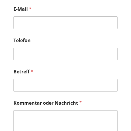
E-Mail
*
Telefon
*
Betreff
*
F
i
r
m
a
N
Kommentar oder Nachricht
*
a
m
e