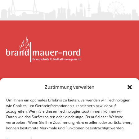
brandmauer-nord GmbH & Co. KG
Zustimmung verwalten
Wendenstraße 375
20537 Hamburg
Um Ihnen ein optimales Erlebnis zu bieten, verwenden wir Technologien
wie Cookies, um Geräteinformationen zu speichern bzw. darauf
zuzugreifen. Wenn Sie diesen Technologien zustimmen, können wir
Daten wie das Surfverhalten oder eindeutige IDs auf dieser Website
Kontakt
verarbeiten. Wenn Sie Ihre Zustimmung nicht erteilen oder zurückziehen,
können bestimmte Merkmale und Funktionen beeinträchtigt werden.
Telefon:
040 / 253 06 21-0
E-Mail:
info@brandmauer-nord.de