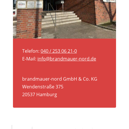
Telefon:
040 / 253 06 21-0
E-Mail:
info@brandmauer-nord.de
brandmauer-nord GmbH & Co. KG
Wendenstraße 375
20537 Hamburg