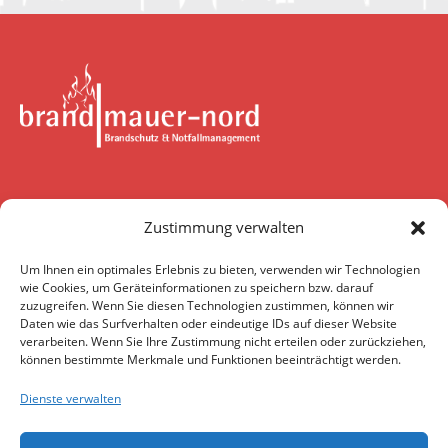
brandmauer-nord GmbH & Co. KG
Zustimmung verwalten
Wendenstraße 375
20537 Hamburg
Um Ihnen ein optimales Erlebnis zu bieten, verwenden wir Technologien
wie Cookies, um Geräteinformationen zu speichern bzw. darauf
zuzugreifen. Wenn Sie diesen Technologien zustimmen, können wir
Daten wie das Surfverhalten oder eindeutige IDs auf dieser Website
Kontakt
verarbeiten. Wenn Sie Ihre Zustimmung nicht erteilen oder zurückziehen,
können bestimmte Merkmale und Funktionen beeinträchtigt werden.
Telefon:
040 / 253 06 21-0
E-Mail:
info@brandmauer-nord.de
Dienste verwalten